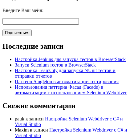
Введите Ваш мейл:
Последние записи
Настройка Jenkins для запуска тестов в BrowserStack
Запуск Selenium тестов в BrowserStack
Настройка TeamCity для запуска NUnit тестов и
отправки отчетов
Паттерн Singleton в автоматизации тестирования
Использования паттерна Фасад (Facade) в
автоматизации с использованием Selenium Webdriver
Свежие комментарии
pauk
к записи
Настройка Selenium Webdriver с C# и
Visual Studio
Maxim
к записи
Настройка Selenium Webdriver с C# и
Visual Studio