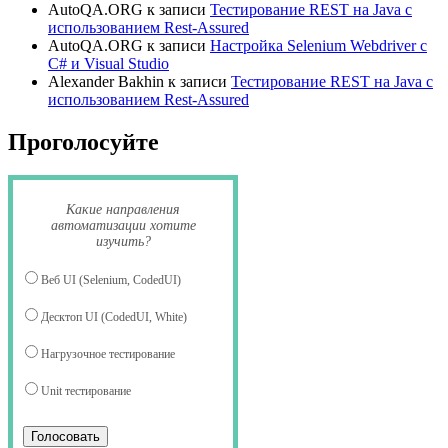
AutoQA.ORG
к записи
Тестирование REST на Java c
использованием Rest-Assured
AutoQA.ORG
к записи
Настройка Selenium Webdriver с
C# и Visual Studio
Alexander Bakhin
к записи
Тестирование REST на Java c
использованием Rest-Assured
Проголосуйте
Какие направления
автоматизации хотите
изучить?
Веб UI (Selenium, CodedUI)
Десктоп UI (CodedUI, White)
Нагрузочное тестирование
Unit тестирование
Голосовать